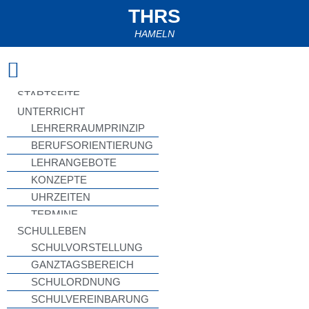
THRS
HAMELN
Zum
Inhalt
springen
STARTSEITE
UNTERRICHT
LEHRERRAUMPRINZIP
BERUFSORIENTIERUNG
LEHRANGEBOTE
KONZEPTE
UHRZEITEN
TERMINE
SCHULLEBEN
SCHULVORSTELLUNG
GANZTAGSBEREICH
SCHULORDNUNG
SCHULVEREINBARUNG