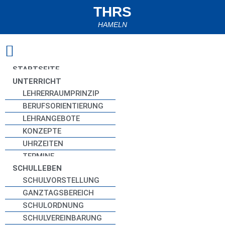
THRS
HAMELN
Zum
Inhalt
springen
STARTSEITE
UNTERRICHT
LEHRERRAUMPRINZIP
BERUFSORIENTIERUNG
LEHRANGEBOTE
KONZEPTE
UHRZEITEN
TERMINE
SCHULLEBEN
SCHULVORSTELLUNG
GANZTAGSBEREICH
SCHULORDNUNG
SCHULVEREINBARUNG